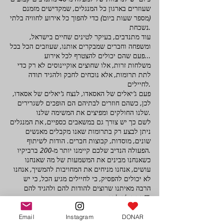
שעוזרים בארגון כל המנגלים, שמקדישים מזמנם
(מספר שעות ביום) כדי להפוך כל אירוע לחוויה בלתי
נשכחת.
עוד מתנדבים, בעיקר לטינים שחיים בישראל,
ומשפחה וחברים שמבקרים אותנו, שעוזבים הכל בכל
פעם שהם יכולים להצטרף לכל אירוע...
משלחות זרות, אלו שחוצים אוקיינוסים לא רק כדי
לתת תרומות, אלא נוכחים לחבק ולהגיד תודה
לחיילים.
פעם ג'יאלים של האסאדו, לנצח ג'יאלים של אסאדו,
לכן, כשהם חוזרים לבתיהם הם הופכים לשגרירים
שלנו החולקים ומפיצים את המשימה שלנו.
לשם כך יש צורך גם במשאבים כספיים, את המנגלים
ניתן לבצע רק בתרומות שאנו מקבלים מאנשים
שונים, מוסדות, קבוצות חברים. הודות לשיתוף
הפעולה הנדיב שלכם קיימנו יותר מ-200 ברביקיו.
כשאנחנו מבינים את המשמעות של מה שאנחנו
עושים, אנחנו מניחים את המחויבות להמשיך, אנחנו
לא יכולים להפסיק, כי לחיילים מגיע הכל, כי יש
הרבה מאיתנו שרוצים להודות להם ולהגיד להם
"אתם לא לבד".
ביחד אנחנו רוצים לעשות את זה, ביחד זו הדרך שלנו
להודות לך ולתמוך בך
Email
Instagram
DONAR