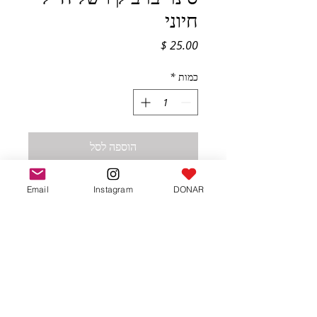
חיוני
מחיר
כמות
*
הוספה לסל
סינר פרקטי ומסוגנן המיועד לחיילים. הוא 
Email
Instagram
DONAR
כולל כיסים מרובים לאחסון אביזרי צלייה 
ועשוי מבד עמיד וקל לניקוי.
עקבו אחרינו ברשתות שלנו